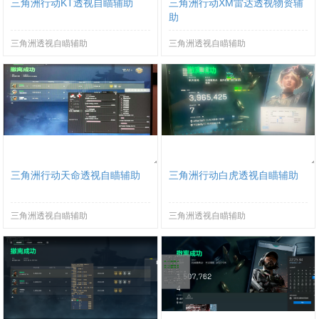
三角洲行动KT透视自瞄辅助
三角洲行动XM雷达透视物资辅
助
三角洲透视自瞄辅助
三角洲透视自瞄辅助
三角洲行动天命透视自瞄辅助
三角洲行动白虎透视自瞄辅助
三角洲透视自瞄辅助
三角洲透视自瞄辅助