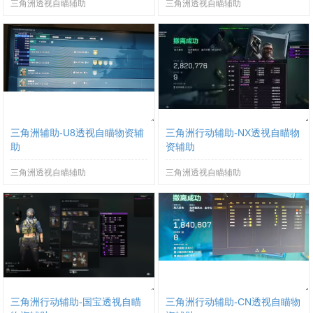
三角洲透视自瞄辅助
三角洲透视自瞄辅助
三角洲辅助-U8透视自瞄物资辅
三角洲行动辅助-NX透视自瞄物
助
资辅助
三角洲透视自瞄辅助
三角洲透视自瞄辅助
三角洲行动辅助-国宝透视自瞄
三角洲行动辅助-CN透视自瞄物