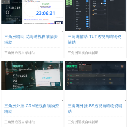
三角洲辅助-花海透视自瞄物资
三角洲辅助-TUT透视自瞄物资
辅助
辅助
三角洲透视自瞄辅助
三角洲透视自瞄辅助
三角洲外挂-CRM透视自瞄物资
三角洲外挂-BS透视自瞄物资辅
辅助
助
三角洲透视自瞄辅助
三角洲透视自瞄辅助