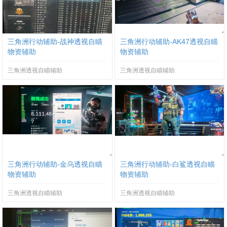
三角洲行动辅助-战神透视自瞄
三角洲行动辅助-AK47透视自瞄
物资辅助
物资辅助
三角洲透视自瞄辅助
三角洲透视自瞄辅助
三角洲行动辅助-金乌透视自瞄
三角洲行动辅助-白鲨透视自瞄
物资辅助
物资辅助
三角洲透视自瞄辅助
三角洲透视自瞄辅助