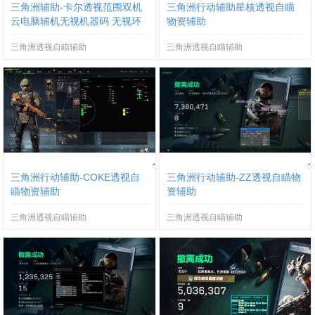
三角洲辅助-卡尔透视范围双机
三角洲行动辅助星核透视自瞄
云电脑辅机无视机器码 无视环
物资辅助
境 无视预启动 无视账号加密
三角洲透视自瞄辅助
三角洲透视自瞄辅助
三角洲行动辅助-COKE透视自
三角洲行动辅助-ZZ透视自瞄物
瞄物资辅助
资辅助
三角洲透视自瞄辅助
三角洲透视自瞄辅助