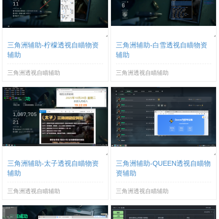
三角洲辅助-柠檬透视自瞄物资
三角洲辅助-白雪透视自瞄物资
辅助
辅助
三角洲透视自瞄辅助
三角洲透视自瞄辅助
三角洲辅助-太子透视自瞄物资
三角洲辅助-QUEEN透视自瞄物
辅助
资辅助
三角洲透视自瞄辅助
三角洲透视自瞄辅助