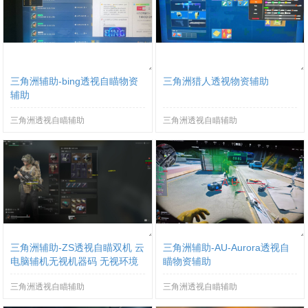
三角洲辅助-bing透视自瞄物资
三角洲猎人透视物资辅助
辅助
三角洲透视自瞄辅助
三角洲透视自瞄辅助
三角洲辅助-ZS透视自瞄双机 云
三角洲辅助-AU-Aurora透视自
电脑辅机无视机器码 无视环境
瞄物资辅助
无视预启动 无视账号加密
三角洲透视自瞄辅助
三角洲透视自瞄辅助